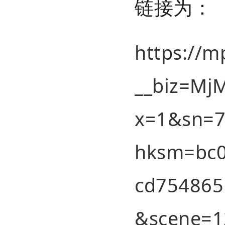
链接为：
https://m
__biz=M
x=1&sn=7
hksm=bc0
cd754865
&scene=1