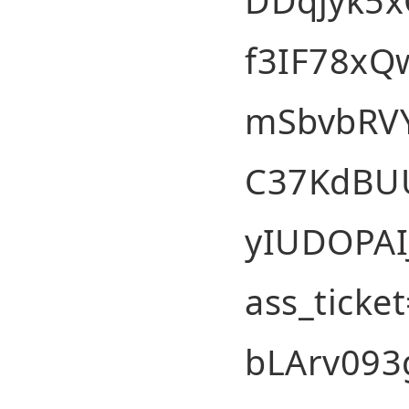
DDqjyk5
f3IF78xQ
mSbvbRV
C37KdBUU
yIUDOPAI
ass_tic
bLArv093