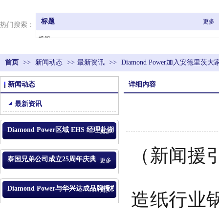
标题
更多
热门搜索：
机箱、
机架/执行器、
首页
>>
新闻动态
控制器、
>>
最新资讯
>>
Diamond Power加入安德里茨大
焊头、
新闻动态
详细内容
共振器、
电线捻接等
最新资讯
Diamond Power区域 EHS 经理赴湖北合作供应商开展安全
更多
（新闻援
最新资讯
泰国兄弟公司成立25周年庆典
更多
Diamond Power与华兴达成品牌授权合作
更多
造纸行业