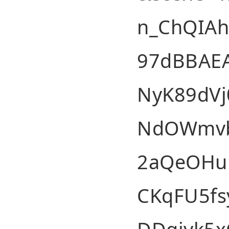
n_ChQIAh
97dBBAE
NyK89dVj
NdOWmvb
2aQeOHu
CKqFU5fs