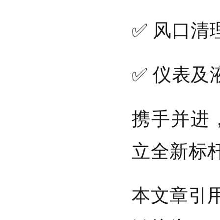
✅ 风口
✅ 仪表
携手并进
立全新标
本文章引